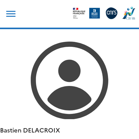
Skip
Rechercher :
to
content
Bastien
DELACROIX