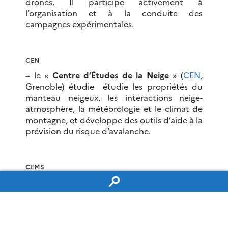
drones. Il participe activement à
l’organisation et à la conduite des
campagnes expérimentales.
CEN
–
le «
Centre d’Études de la Neige
» (
CEN
,
Grenoble) étudie étudie les propriétés du
manteau neigeux, les interactions neige-
atmosphère, la météorologie et le climat de
montagne, et développe des outils d’aide à la
prévision du risque d’avalanche.
CEMS
–
le «
Centre d’Etudes en Météorologie
Satellitaire
» (
CEMS
, Lannion) a été rattaché
récemment (2019) au CNRM. Située à
Lannion, au plus près des services
opérationnels du CMS, cette équipe assure