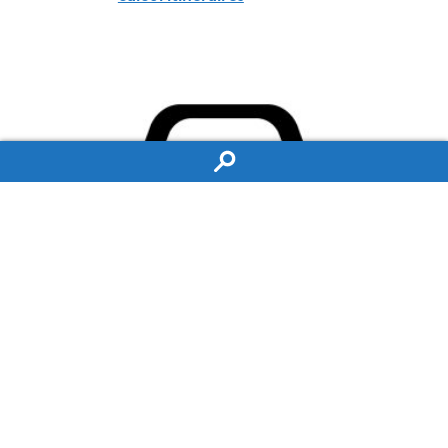
Depuis l’aéroport Toulouse Blagnac
:
•
Direction Foix-Tarbes, puis sortie 27 :
« La Cépière ». Suivre
« Cugnaux », puis « Les Pradettes »,