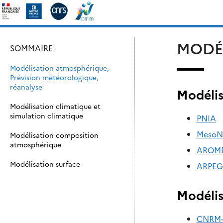
Skip
Rechercher :
to
content
MODÉL
SOMMAIRE
Modélisation atmosphérique,
Prévision météorologique,
réanalyse
Modélis
Modélisation climatique et
simulation climatique
PNIA
Meso
Modélisation composition
atmosphérique
AROM
Modélisation surface
ARPEG
Modélis
CNRM