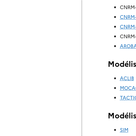
CNRM-
CNRM-
CNRM
CNRM
AROB
Modélis
ACLIB
MOCA
TACTI
Modélis
SIM