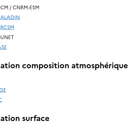
CM / CNRM-ESM
ALADIN
-RCSM
-UNET
ASE
ation composition atmosphérique
GE
C
ation surface