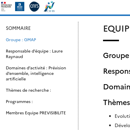
Skip
Rechercher :
to
content
EQUIP
SOMMAIRE
Groupe : GMAP
Responsable d’équipe : Laure
Groupe
Raynaud
Domaines d’activité : Prévision
Respons
d’ensemble, intelligence
artificielle
Domaines
Thèmes de recherche :
Thèmes 
Programmes :
Membres Equipe PREVISIBILITE
Evolut
Dévelo