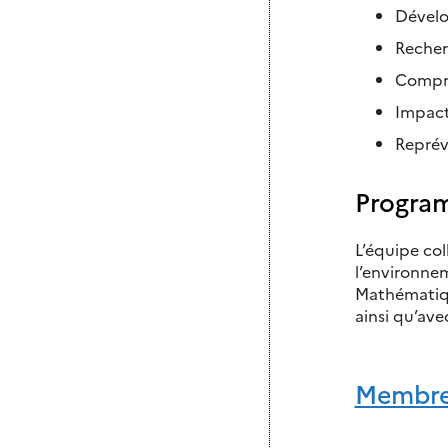
Dévelo
Recher
Compré
Impact
Reprév
Progra
L’équipe co
l’environne
Mathématiqu
ainsi qu’av
Membres