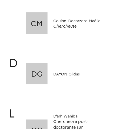
Coulon–Decorzens Maëlle
CM
Chercheuse
D
DG
DAYON Gildas
L
Lfarh Wahiba
Chercheure post-
doctorante sur