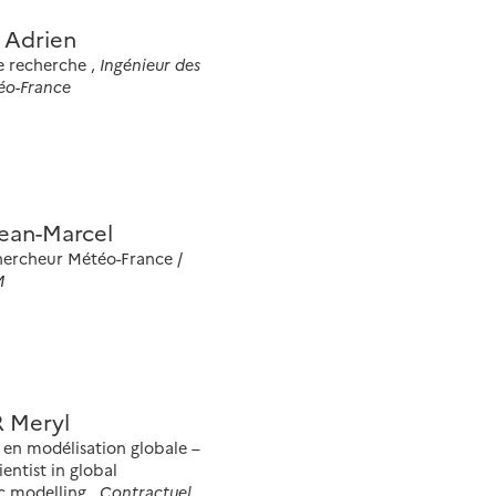
Adrien
e recherche ,
Ingénieur des
éo-France
ean-Marcel
hercheur Météo-France /
M
 Meryl
en modélisation globale –
entist in global
 modelling ,
Contractuel,