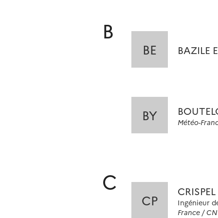
B
BE
BAZILE E
BOUTEL
BY
Météo-Fran
C
CRISPEL 
CP
Ingénieur d
France / C