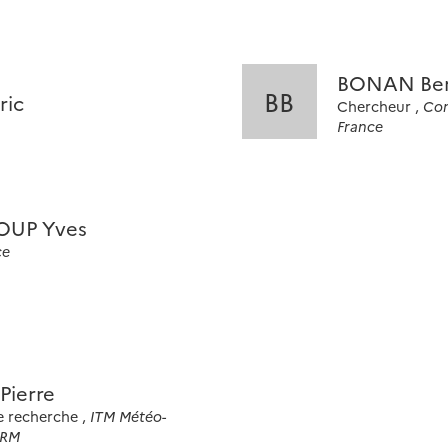
BONAN Ber
BB
ric
Chercheur ,
Con
France
OUP Yves
ce
Pierre
e recherche ,
ITM Météo-
NRM