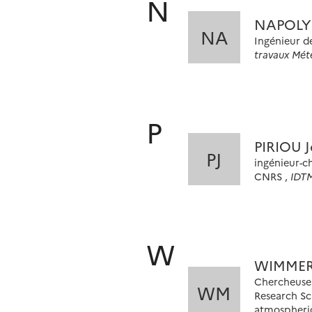
N
NAPOLY 
NA
Ingénieur d
travaux Mét
P
PIRIOU J
PJ
ingénieur-c
CNRS ,
IDT
W
WIMMER
Chercheuse 
WM
Research Sci
atmospheric