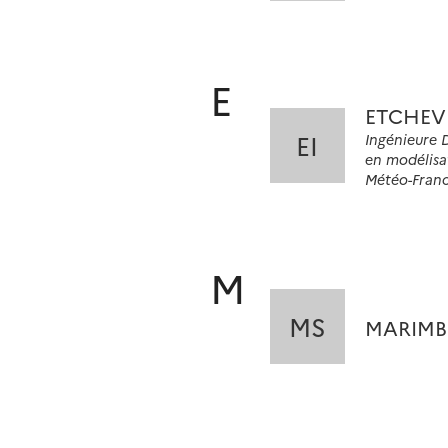
E
ETCHEVE
EI
Ingénieure 
en modélisa
Météo-Fran
M
MS
MARIMB