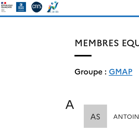
Skip
Rechercher :
to
content
MEMBRES EQU
Groupe :
GMAP
A
AS
ANTOIN